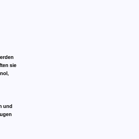
werden
ften sie
nol,
en und
Augen