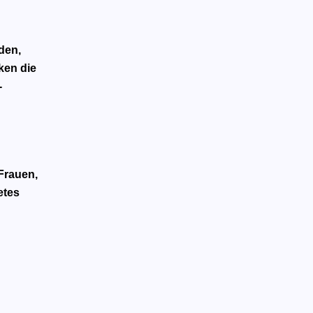
den,
ken die
-
 Frauen,
etes