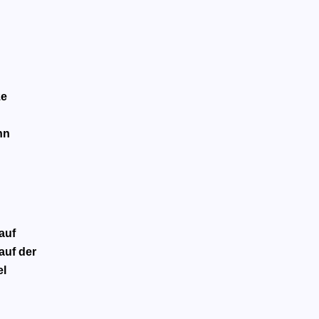
ze
nn
auf
auf der
el