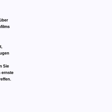
 über
nfilms
t,
Augen
n Sie
 ernste
effen.