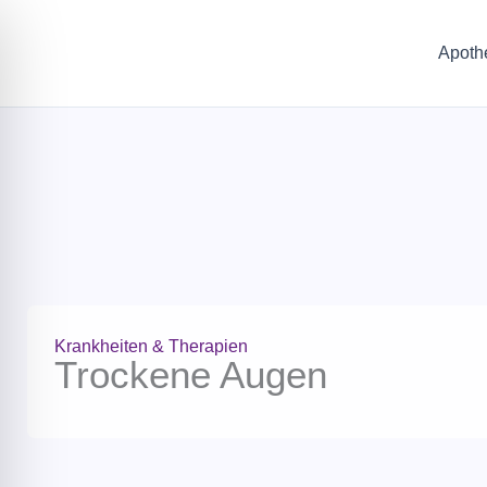
Zum
Inhalt
Startseite
Apoth
springen
Krankheiten & Therapien
Trockene Augen