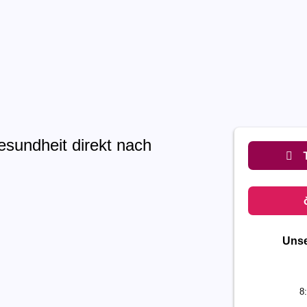
esundheit direkt nach
Unse
8