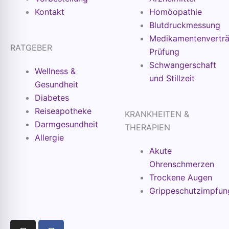
Kontakt
Homöopathie
Blutdruckmessung
Medikamentenverträg
RATGEBER
Prüfung
Schwangerschaft
Wellness &
und Stillzeit
Gesundheit
Diabetes
Reiseapotheke
KRANKHEITEN &
Darmgesundheit
THERAPIEN
Allergie
Akute
Ohrenschmerzen
Trockene Augen
Grippeschutzimpfun
I
F