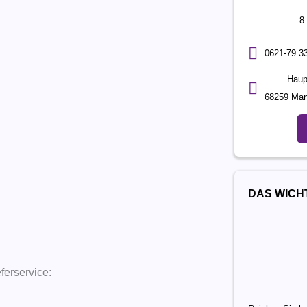
8
0621-79 3
Haup
68259 Ma
DAS WICH
ferservice: