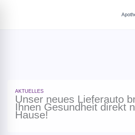
Zum
Inhalt
Startseite
Apoth
springen
AKTUELLES
Unser neues Lieferauto br
Ihnen Gesundheit direkt 
Hause!